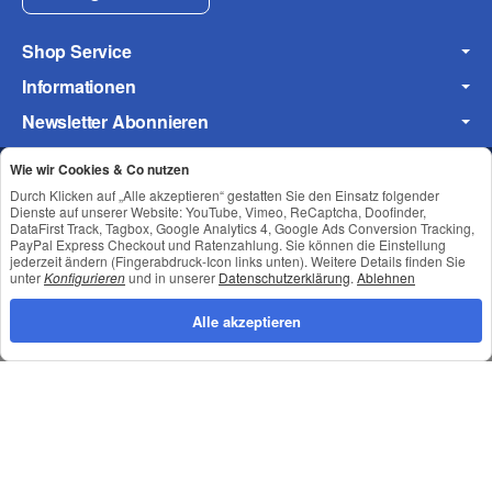
Shop Service
Informationen
Newsletter Abonnieren
Wie wir Cookies & Co nutzen
Durch Klicken auf „Alle akzeptieren“ gestatten Sie den Einsatz folgender
Datenschutz
•
Impressum
Dienste auf unserer Website: YouTube, Vimeo, ReCaptcha, Doofinder,
DataFirst Track, Tagbox, Google Analytics 4, Google Ads Conversion Tracking,
PayPal Express Checkout und Ratenzahlung. Sie können die Einstellung
jederzeit ändern (Fingerabdruck-Icon links unten). Weitere Details finden Sie
unter
Konfigurieren
und in unserer
Datenschutzerklärung
.
Ablehnen
Alle akzeptieren
*
Alle Preise inkl. gesetzlicher USt., zzgl.
Versand
© © Toneroffice.de
Powered by
JTL-Shop