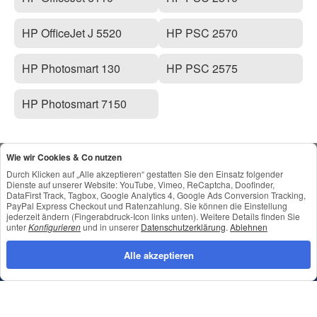
HP OfficeJet J 5520
HP PSC 2570
HP Photosmart 130
HP PSC 2575
HP Photosmart 7150
Wie wir Cookies & Co nutzen
Durch Klicken auf „Alle akzeptieren“ gestatten Sie den Einsatz folgender
Dienste auf unserer Website: YouTube, Vimeo, ReCaptcha, Doofinder,
DataFirst Track, Tagbox, Google Analytics 4, Google Ads Conversion Tracking,
PayPal Express Checkout und Ratenzahlung. Sie können die Einstellung
Service Hotline
jederzeit ändern (Fingerabdruck-Icon links unten). Weitere Details finden Sie
unter
Konfigurieren
und in unserer
Datenschutzerklärung
.
Ablehnen
Telefonische Unterstützung und
Beratung unter:
Alle akzeptieren
0761 - 21741461
oder per
info@toneroffice.de