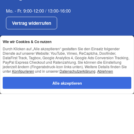
Mo. - Fr. 9:00-12:00 / 13:00-16:00
Vertrag widerrufen
Shop Service
Wie wir Cookies & Co nutzen
Informationen
Durch Klicken auf „Alle akzeptieren“ gestatten Sie den Einsatz folgender
Dienste auf unserer Website: YouTube, Vimeo, ReCaptcha, Doofinder,
Newsletter Abonnieren
DataFirst Track, Tagbox, Google Analytics 4, Google Ads Conversion Tracking,
PayPal Express Checkout und Ratenzahlung. Sie können die Einstellung
jederzeit ändern (Fingerabdruck-Icon links unten). Weitere Details finden Sie
unter
Konfigurieren
und in unserer
Datenschutzerklärung
.
Ablehnen
Datenschutz
•
Impressum
Alle akzeptieren