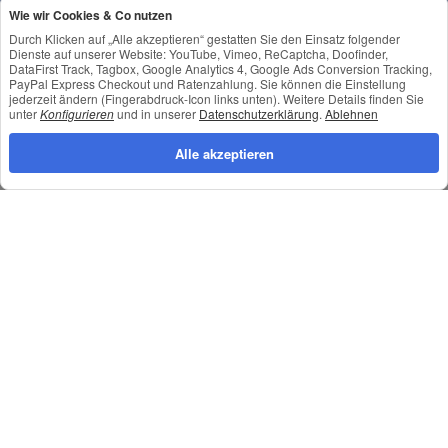
Shop Service
Wie wir Cookies & Co nutzen
Informationen
Durch Klicken auf „Alle akzeptieren“ gestatten Sie den Einsatz folgender
Dienste auf unserer Website: YouTube, Vimeo, ReCaptcha, Doofinder,
Newsletter Abonnieren
DataFirst Track, Tagbox, Google Analytics 4, Google Ads Conversion Tracking,
PayPal Express Checkout und Ratenzahlung. Sie können die Einstellung
jederzeit ändern (Fingerabdruck-Icon links unten). Weitere Details finden Sie
unter
Konfigurieren
und in unserer
Datenschutzerklärung
.
Ablehnen
Datenschutz
•
Impressum
Alle akzeptieren
*
Alle Preise inkl. gesetzlicher USt., zzgl.
Versand
© © Toneroffice.de
Powered by
JTL-Shop
Konzeption und Umsetzung durch
webimpact GmbH