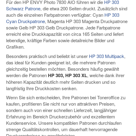
Für den HP ENVY Photo 7830 AIO führen wir die
HP 303
Schwarz Patrone
, die etwa 200 Seiten druckt. Zusätzlich sind
auch die einzelnen Farbpatronen verfügbar: Cyan
HP 303
Cyan Druckpatrone
, Magenta HP 303 Magenta Druckpatrone
sowie Gelb HP 303 Gelb Druckpatrone. Jede Farbpatrone
erreicht eine Druckkapazität von circa 165 Seiten und liefert
lebendige, kräftige Farben sowie detailreiche Bilder und
Grafiken.
Besonders praktisch und beliebt ist unser
HP 303 Multipack
,
das ideal für Kunden geeignet ist, die mehrere Patronen
gleichzeitig bestellen möchten. Besonders häufig gewählt
werden die Patronen
HP 303, HP 303 XL
, welche dank ihrer
höheren Kapazität deutlich mehr Seiten drucken und so
langfristig Ihre Druckkosten senken.
Wenn Sie sich entscheiden, Ihre Patronen bei Toneroffice zu
kaufen, profitieren Sie nicht nur von attraktiven Preisen,
sondern auch von einer schnellen Lieferzeit, langjähriger
Erfahrung im Bereich Druckerzubehör und exzellentem
Kundenservice. Unsere kompatiblen Patronen durchlaufen
strenge Qualitätskontrollen, um dauerhaft hervorragende
Druckergebnisse zu gewährleisten.