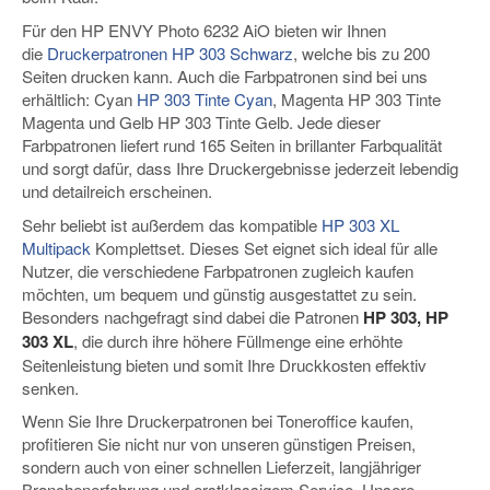
Für den HP ENVY Photo 6232 AiO bieten wir Ihnen
die
Druckerpatronen HP 303 Schwarz
, welche bis zu 200
Seiten drucken kann. Auch die Farbpatronen sind bei uns
erhältlich: Cyan
HP 303 Tinte Cyan
, Magenta HP 303 Tinte
Magenta und Gelb HP 303 Tinte Gelb. Jede dieser
Farbpatronen liefert rund 165 Seiten in brillanter Farbqualität
und sorgt dafür, dass Ihre Druckergebnisse jederzeit lebendig
und detailreich erscheinen.
Sehr beliebt ist außerdem das kompatible
HP 303 XL
Multipack
Komplettset. Dieses Set eignet sich ideal für alle
Nutzer, die verschiedene Farbpatronen zugleich kaufen
möchten, um bequem und günstig ausgestattet zu sein.
Besonders nachgefragt sind dabei die Patronen
HP 303, HP
303 XL
, die durch ihre höhere Füllmenge eine erhöhte
Seitenleistung bieten und somit Ihre Druckkosten effektiv
senken.
Wenn Sie Ihre Druckerpatronen bei Toneroffice kaufen,
profitieren Sie nicht nur von unseren günstigen Preisen,
sondern auch von einer schnellen Lieferzeit, langjähriger
Branchenerfahrung und erstklassigem Service. Unsere