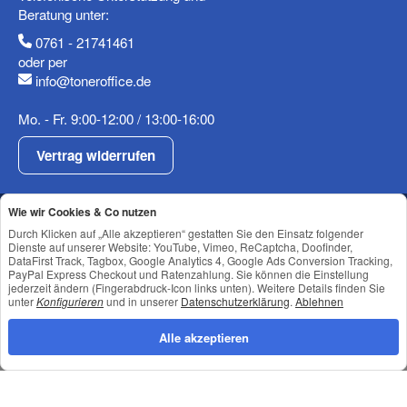
Beratung unter:
0761 - 21741461
oder per
info@toneroffice.de
Mo. - Fr. 9:00-12:00 / 13:00-16:00
Vertrag widerrufen
Shop Service
Wie wir Cookies & Co nutzen
Informationen
Durch Klicken auf „Alle akzeptieren“ gestatten Sie den Einsatz folgender
Dienste auf unserer Website: YouTube, Vimeo, ReCaptcha, Doofinder,
DataFirst Track, Tagbox, Google Analytics 4, Google Ads Conversion Tracking,
Newsletter Abonnieren
PayPal Express Checkout und Ratenzahlung. Sie können die Einstellung
jederzeit ändern (Fingerabdruck-Icon links unten). Weitere Details finden Sie
unter
Konfigurieren
und in unserer
Datenschutzerklärung
.
Ablehnen
Datenschutz
•
Impressum
Alle akzeptieren