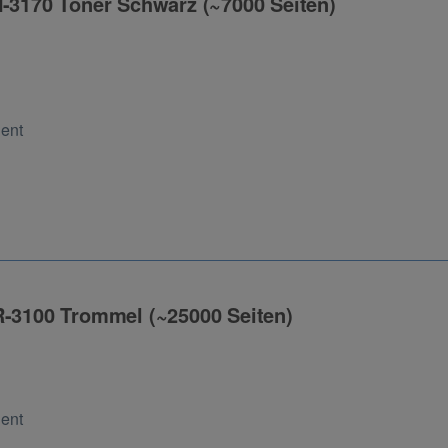
N-3170 Toner Schwarz (~7000 Seiten)
ng
Cent
R-3100 Trommel (~25000 Seiten)
ng
Cent