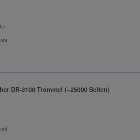
ng
tiv
Cent
her DR-3100 Trommel (~25000 Seiten)
ng
Cent