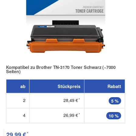
Kompatibel zu Brother TN-3170 Toner Schwarz (~7000
Seiten)
Zur Artikelbewertung
ab
Stückpreis
Rabatt
2
28,49 €
*
5 %
4
26,99 €
*
10 %
*
29,99 €