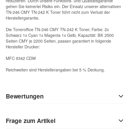
reduzieren. Durch unsere Funktions- und Qualitätsgarantie
gehen Sie keinerlei Risiko ein. Der Einsatz unserer alternativen
TN-246 CMY TN-242 K Toner führt nicht zum Verlust der
Herstellergarantie.
Die Toneroffice TN-246 CMY TN-242 K Toner, Farbe: 2x
Schwarz 1x Cyan 1x Magenta 1x Gelb, Kapazität: BK 2500
Seiten CMY je 2200 Seiten, passen garantiert in folgende
Hersteller Drucker:
MFC 9342 CDW
Reichweiten sind Herstellerangaben bei 5 % Deckung.
Bewertungen
Geben Sie die erste Bewertung für diesen Artikel ab und helfen
Sie Anderen bei der Kaufentscheidung:
Frage zum Artikel