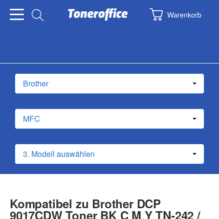
Warenkorb
Kompatibel zu Brother DCP
9017CDW Toner BK C M Y TN-242 /