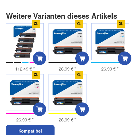
Weitere Varianten dieses Artikels
XL
XL
XL
112,49 €
*
26,99 €
*
26,99 €
*
XL
XL
26,99 €
*
26,99 €
*
Kompatibel