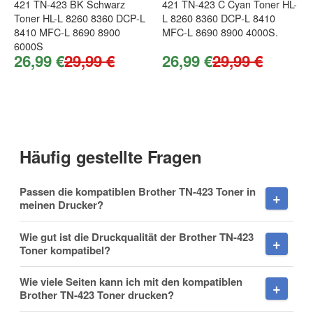
421 TN-423 BK Schwarz
421 TN-423 C Cyan Toner HL-
Firma
Toner HL-L 8260 8360 DCP-L
L 8260 8360 DCP-L 8410
8410 MFC-L 8690 8900
MFC-L 8690 8900 4000S.
6000S
26,99 €
29,99 €
26,99 €
29,99 €
E-Mail
Häufig gestellte Fragen
Telefon
Passen die kompatiblen Brother TN-423 Toner in
meinen Drucker?
Wie gut ist die Druckqualität der Brother TN-423
Mobiltelefon
Toner kompatibel?
Wie viele Seiten kann ich mit den kompatiblen
Brother TN-423 Toner drucken?