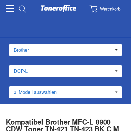
Warenkorb
Kompatibel Brother MFC-L 8900
CDW Toner TN-421 TN-423 BK C M