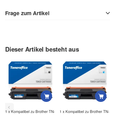
Geben Sie die erste Bewertung für diesen Artikel ab und helfen
Sie Anderen bei der Kaufentscheidung:
Frage zum Artikel
Kontaktdaten
Anrede
Dieser Artikel besteht aus
Vorname
Nachname
1
x
Kompatibel zu Brother TN-
1
x
Kompatibel zu Brother TN-