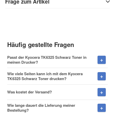
Sie Anderen bei der Kaufentscheidung:
Frage zum Artikel
Kontaktdaten
Anrede
Häufig gestellte Fragen
Vorname
Passt der Kyocera TK6325 Schwarz Toner in
meinen Drucker?
Wie viele Seiten kann ich mit dem Kyocera
TK6325 Schwarz Toner drucken?
Nachname
Was kostet der Versand?
Wie lange dauert die Lieferung meiner
Firma
Bestellung?