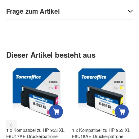
Geben Sie die erste Bewertung für diesen Artikel ab und helfen
Sie Anderen bei der Kaufentscheidung:
Frage zum Artikel
Kontaktdaten
Anrede
Dieser Artikel besteht aus
Vorname
Nachname
1
x
Kompatibel zu HP 953 XL
1
x
Kompatibel zu HP 953 XL
F6U17AE Druckerpatrone
F6U18AE Druckerpatrone