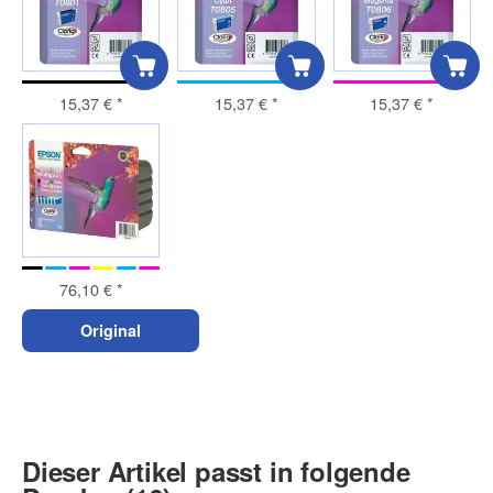
15,37 €
*
15,37 €
*
15,37 €
*
76,10 €
*
Original
Dieser Artikel passt in folgende