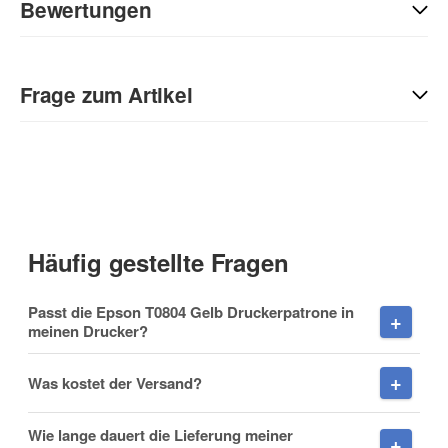
Bewertungen
Geben Sie die erste Bewertung für diesen Artikel ab und helfen
Sie Anderen bei der Kaufentscheidung:
Frage zum Artikel
Kontaktdaten
Anrede
Häufig gestellte Fragen
Vorname
Passt die Epson T0804 Gelb Druckerpatrone in
meinen Drucker?
Was kostet der Versand?
Nachname
Wie lange dauert die Lieferung meiner