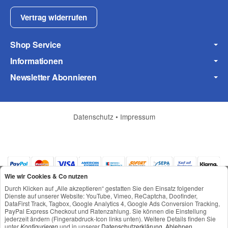
Vertrag widerrufen
Shop Service
Informationen
Newsletter Abonnieren
Datenschutz
•
Impressum
Wie wir Cookies & Co nutzen
Durch Klicken auf „Alle akzeptieren“ gestatten Sie den Einsatz folgender
Dienste auf unserer Website: YouTube, Vimeo, ReCaptcha, Doofinder,
DataFirst Track, Tagbox, Google Analytics 4, Google Ads Conversion Tracking,
PayPal Express Checkout und Ratenzahlung. Sie können die Einstellung
jederzeit ändern (Fingerabdruck-Icon links unten). Weitere Details finden Sie
*
Alle Preise inkl. gesetzlicher USt., zzgl.
Versand
unter
Konfigurieren
und in unserer
Datenschutzerklärung
.
Ablehnen