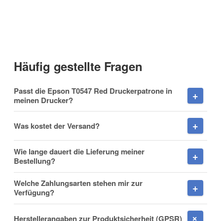
E-Mail
Vorname
(* = Pflichtfelder)
Häufig gestellte Fragen
Datenschutzerklärung
Passt die Epson T0547 Red Druckerpatrone in
Nachname
Benachrichtigung anfordern
meinen Drucker?
Was kostet der Versand?
Firma
Wie lange dauert die Lieferung meiner
Bestellung?
Welche Zahlungsarten stehen mir zur
Verfügung?
E-Mail
Herstellerangaben zur Produktsicherheit (GPSR)