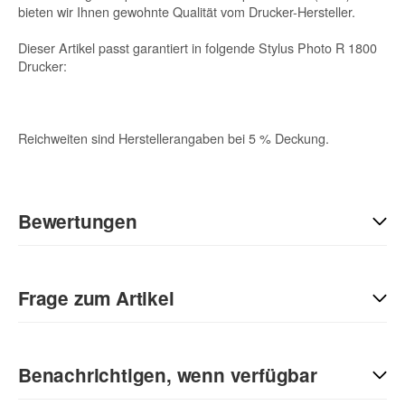
bieten wir Ihnen gewohnte Qualität vom Drucker-Hersteller.
Dieser Artikel passt garantiert in folgende Stylus Photo R 1800
Drucker:
Reichweiten sind Herstellerangaben bei 5 % Deckung.
Bewertungen
Geben Sie die erste Bewertung für diesen Artikel ab und helfen
Sie Anderen bei der Kaufentscheidung:
Frage zum Artikel
Kontaktdaten
Benachrichtigen, wenn verfügbar
Anrede