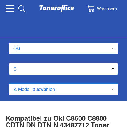
Warenkorb
Kompatibel zu Oki C8600 C8800
CDTN DN DTN N 43487712 Toner