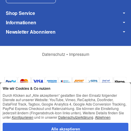
Shop Service
Informationen
Newsletter Abonnieren
Datenschutz
•
Impressum
(* = Pflichtfelder)
Wie wir Cookies & Co nutzen
Datenschutzerklärung
Durch Klicken auf „Alle akzeptieren“ gestatten Sie den Einsatz folgender
Dienste auf unserer Website: YouTube, Vimeo, ReCaptcha, Doofinder,
Frage abschicken
DataFirst Track, Tagbox, Google Analytics 4, Google Ads Conversion Tracking,
PayPal Express Checkout und Ratenzahlung. Sie können die Einstellung
jederzeit ändern (Fingerabdruck-Icon links unten). Weitere Details finden Sie
*
Alle Preise inkl. gesetzlicher USt., zzgl.
Versand
unter
Konfigurieren
und in unserer
Datenschutzerklärung
.
Ablehnen
© © Toneroffice.de
Powered by
JTL-Shop
Alle akzeptieren