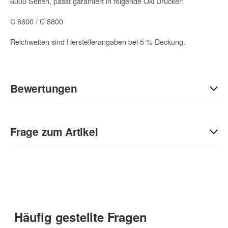
6000 Seiten, passt garantiert in folgende Oki Drucker:
C 8600 / C 8800
Reichweiten sind Herstellerangaben bei 5 % Deckung.
Bewertungen
Geben Sie die erste Bewertung für diesen Artikel ab und helfen
Sie Anderen bei der Kaufentscheidung:
Frage zum Artikel
Kontaktdaten
Anrede
Häufig gestellte Fragen