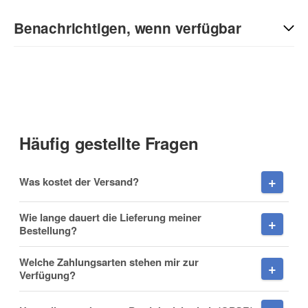
Kontaktdaten
Benachrichtigen, wenn verfügbar
Anrede
E-Mail
Vorname
(* = Pflichtfelder)
Häufig gestellte Fragen
Datenschutzerklärung
Nachname
Was kostet der Versand?
Benachrichtigung anfordern
Wie lange dauert die Lieferung meiner
Bestellung?
Firma
Welche Zahlungsarten stehen mir zur
Verfügung?