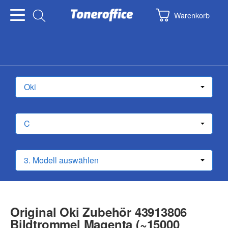
Warenkorb
Original Oki Zubehör 43913806
Bildtrommel Magenta (~15000