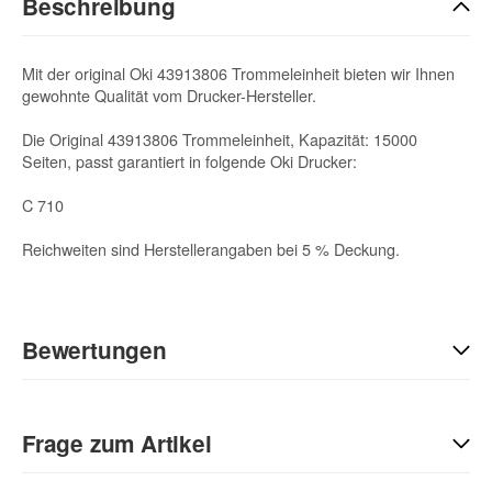
Beschreibung
Mit der original Oki 43913806 Trommeleinheit bieten wir Ihnen
gewohnte Qualität vom Drucker-Hersteller.
Die Original 43913806 Trommeleinheit, Kapazität: 15000
Seiten, passt garantiert in folgende Oki Drucker:
C 710
Reichweiten sind Herstellerangaben bei 5 % Deckung.
Bewertungen
Geben Sie die erste Bewertung für diesen Artikel ab und helfen
Sie Anderen bei der Kaufentscheidung:
Frage zum Artikel