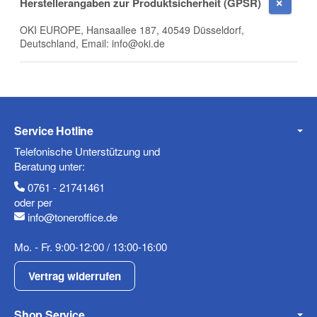
Herstellerangaben zur Produktsicherheit (GPSR)
E-Mail
OKI EUROPE, Hansaallee 187, 40549 Düsseldorf,
Deutschland, Email: info@oki.de
Telefon
Service Hotline
Telefonische Unterstützung und
Beratung unter:
Mobiltelefon
0761 - 21741461
oder per
info@toneroffice.de
Mo. - Fr. 9:00-12:00 / 13:00-16:00
Fax
Vertrag widerrufen
Shop Service