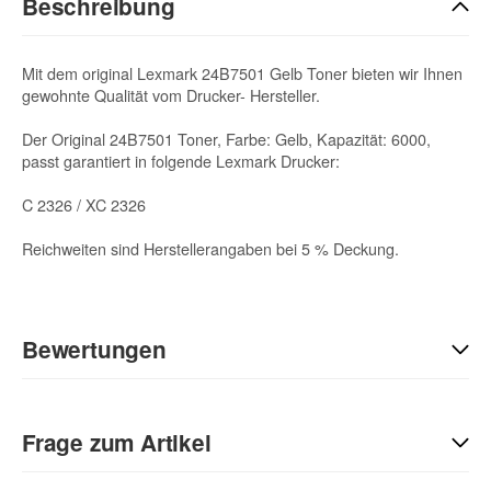
Beschreibung
Mit dem original Lexmark 24B7501 Gelb Toner bieten wir Ihnen
gewohnte Qualität vom Drucker- Hersteller.
Der Original 24B7501 Toner, Farbe: Gelb, Kapazität: 6000,
passt garantiert in folgende Lexmark Drucker:
C 2326 / XC 2326
Reichweiten sind Herstellerangaben bei 5 % Deckung.
Bewertungen
Geben Sie die erste Bewertung für diesen Artikel ab und helfen
Sie Anderen bei der Kaufentscheidung:
Frage zum Artikel