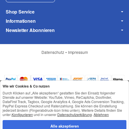
Shop Service
Informationen
Frage zum Artikel
Newsletter Abonnieren
Ihre Frage
Datenschutz
•
Impressum
Wie wir Cookies & Co nutzen
Durch Klicken auf „Alle akzeptieren“ gestatten Sie den Einsatz folgender
Dienste auf unserer Website: YouTube, Vimeo, ReCaptcha, Doofinder,
DataFirst Track, Tagbox, Google Analytics 4, Google Ads Conversion Tracking,
PayPal Express Checkout und Ratenzahlung. Sie können die Einstellung
jederzeit ändern (Fingerabdruck-Icon links unten). Weitere Details finden Sie
*
Alle Preise inkl. gesetzlicher USt., zzgl.
Versand
unter
Konfigurieren
und in unserer
Datenschutzerklärung
.
Ablehnen
© © Toneroffice.de
(* = Pflichtfelder)
Powered by
JTL-Shop
Alle akzeptieren
Konzeption und Umsetzung durch
webimpact GmbH