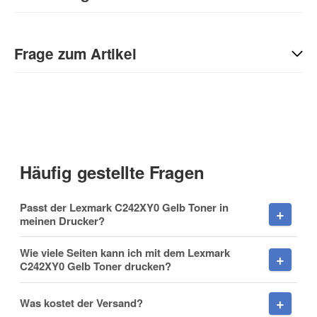
Geben Sie die erste Bewertung für diesen Artikel ab und helfen
Sie Anderen bei der Kaufentscheidung:
Frage zum Artikel
Kontaktdaten
Anrede
Häufig gestellte Fragen
Vorname
Passt der Lexmark C242XY0 Gelb Toner in
meinen Drucker?
Wie viele Seiten kann ich mit dem Lexmark
C242XY0 Gelb Toner drucken?
Nachname
Was kostet der Versand?